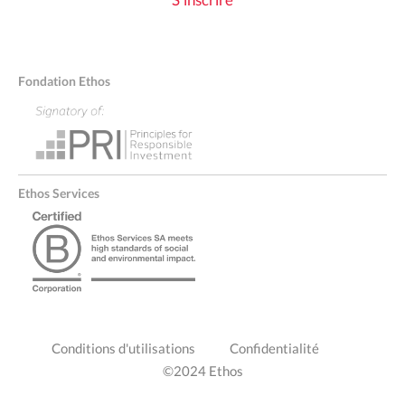
S'inscrire
Fondation Ethos
Ethos Services
PIED
Conditions d'utilisations
Confidentialité
DE
©2024 Ethos
PAGE