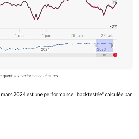
0%
-2%
4 mai
1 juin
29 juin
27 juil.
2024
2024
2026
2026
e quant aux performances futures.
28 mars 2024 est une performance "backtestée" calculée par