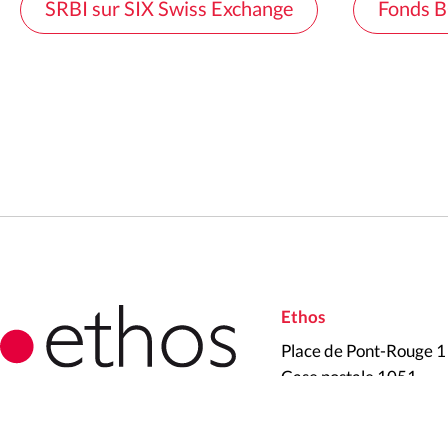
SRBI sur SIX Swiss Exchange
Fonds B
Ethos
Place de Pont-Rouge 1
Case postale 1051
CH-1211 Genève 26