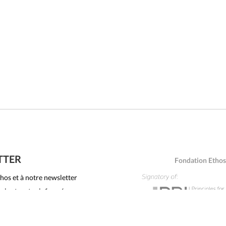
TTER
Fondation Ethos
hos et à notre newsletter
oir et rester informés sur nos
Ethos Services