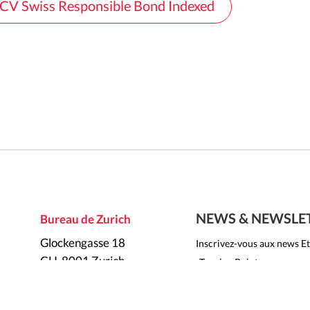
CV Swiss Responsible Bond Indexed
NEWS & NEWSLE
Bureau de Zurich
Glockengasse 18
Inscrivez-vous aux news Et
CH-8001 Zurich
«Turning Point» pour recev
actualités par email.
S'inscrire