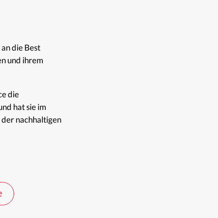
 an die Best
en und ihrem
ce die
nd hat sie im
g der nachhaltigen
e