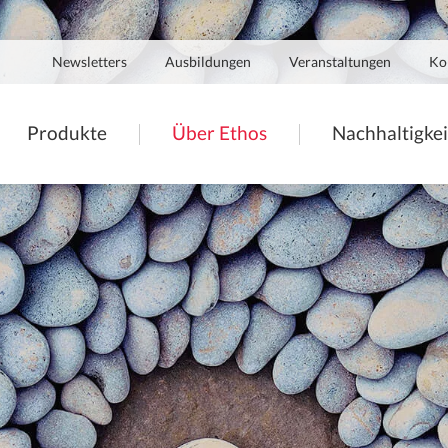
Navigation
Newsletters
Ausbildungen
Veranstaltungen
Ko
secondaire
tion
Produkte
Über Ethos
Nachhaltigkei
ale