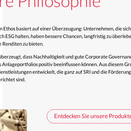
e Philosophie
n Ethos basiert auf einer Überzeugung: Unternehmen, die sich
ich ESG halten, haben bessere Chancen, langfristig zu überleb
e Renditen zu bieten.
t überzeugt, dass Nachhaltigkeit und gute Corporate Governan
Anlageportfolios positiv beeinflussen können. Aus diesem Gru
enstleistungen entwickelt, die ganz auf SRI und die Förderun
ichtet sind.
Entdecken Sie unsere Produkt