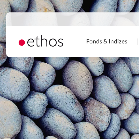
Direkt
zum
Inhalt
Naviga
Fonds & Indizes
princip