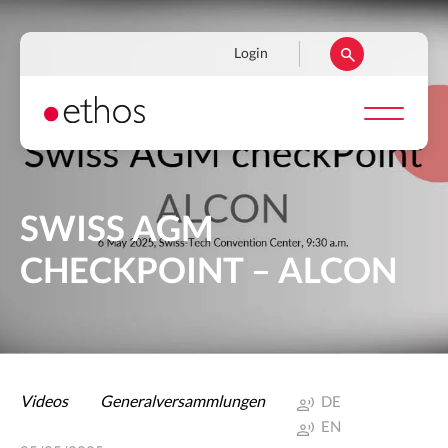
Direkt
zum
Navigation
Login
Inhalt
secondaire
SWISS AGM
CHECKPOINT – ALCON
Videos
Generalversammlungen
DE
EN